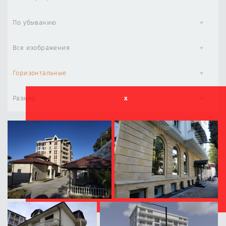
По убыванию
Все изображения
Горизонтальные
Размер
x