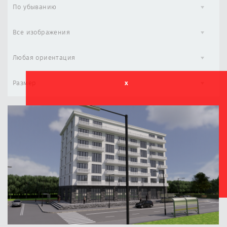
По убыванию
Все изображения
Любая ориентация
Размер
x