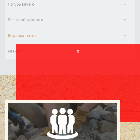
По убыванию
Все изображения
Вертикальные
Размер
x