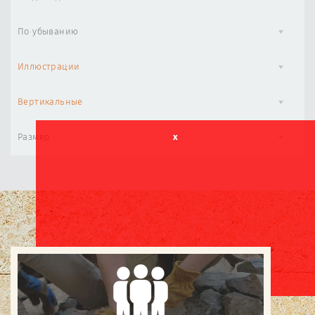
По убыванию
Иллюстрации
Вертикальные
Размер
x