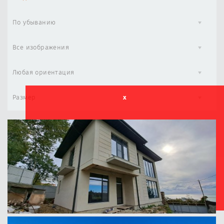
По убыванию
Все изображения
Любая ориентация
Размер
x