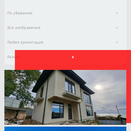
По убыванию
Все изображения
Любая ориентация
Размер
x